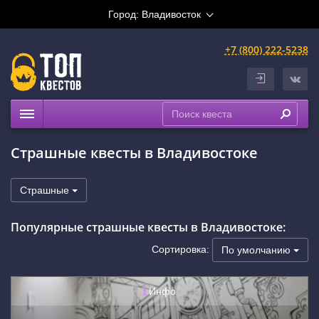
Город:
Владивосток
+7 (800) 222-5238
Квесты
Страшные квесты в Владивостоке
Рейтинги
На карте
Страшные
Популярные страшные квесты в Владивостоке:
Сортировка:
По умолчанию
Инфо