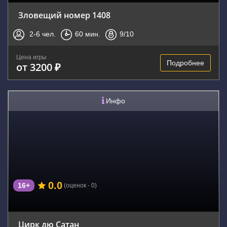
Зловещий номер 1408
2-6
чел.
60
мин.
9
/10
Цена игры
Подробнее
от 3200 ₽
Инфо
0.0
16+
(оценок - 0)
Цирк дю Сатан