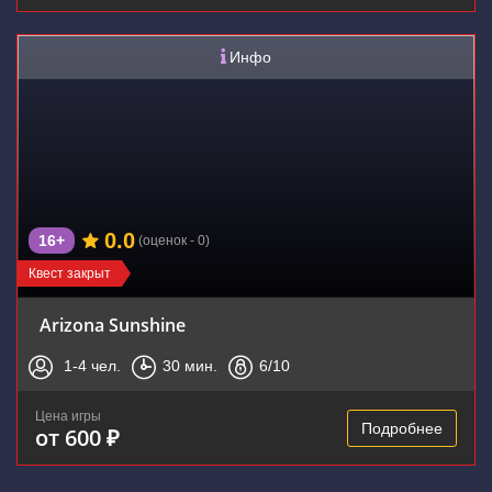
Инфо
0.0
16+
(оценок - 0)
Квест закрыт
Arizona Sunshine
1-4
чел.
30
мин.
6
/10
Цена игры
Подробнее
от 600 ₽