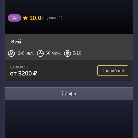
10.0
14+
(оценок - 1)
Вий
2-6
чел.
60
мин.
5
/10
Цена игры
Подробнее
от 3200 ₽
Инфо