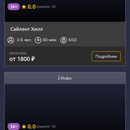
0.0
16+
(оценок - 0)
Сайлент Хилл
2-6
чел.
60
мин.
5
/10
Цена игры
Подробнее
от 1800 ₽
Инфо
0.0
16+
(оценок - 0)