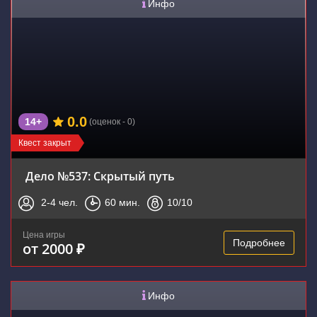
Инфо
0.0
14+
(оценок - 0)
Квест закрыт
Дело №537: Скрытый путь
2-4
чел.
60
мин.
10
/10
Цена игры
Подробнее
от 2000 ₽
Инфо