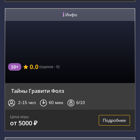
Инфо
0.0
10+
(оценок - 0)
Тайны Гравити Фолз
2-15
чел.
60
мин.
6
/10
Цена игры
Подробнее
от 5000 ₽