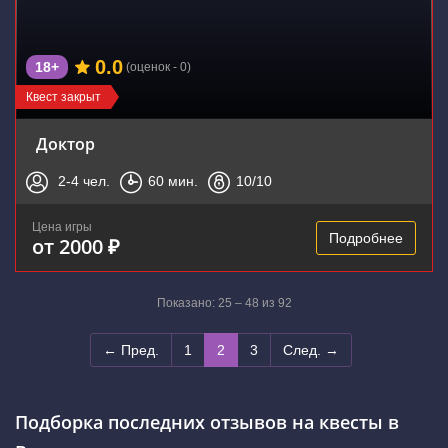
0.0
18+
(оценок - 0)
Квест закрыт
Доктор
2-4
чел.
60
мин.
10
/10
Цена игры
Подробнее
от 2000 ₽
Показано: 25 – 48 из 92
← Пред.
1
2
3
След. →
Подборка последних отзывов на квесты в