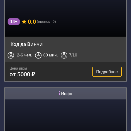
0.0
14+
(оценок - 0)
Код да Винчи
2-6
чел.
60
мин.
7
/10
Цена игры
Подробнее
от 5000 ₽
Инфо