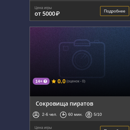
Цена игры
Подробнее
от 5000
₽
г. Владивосток, Нижнепортовая улица, 1
0.0
14+
(оценок - 0)
Сокровища пиратов
2-6
чел.
60
мин.
5
/10
Цена игры