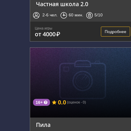
Частная школа 2.0
2-6
чел.
60
мин.
5
/10
Цена игры
Подробнее
от 4000
₽
г. Владивосток, проспект Красного Знамени,
59
0.0
16+
(оценок - 0)
Пила