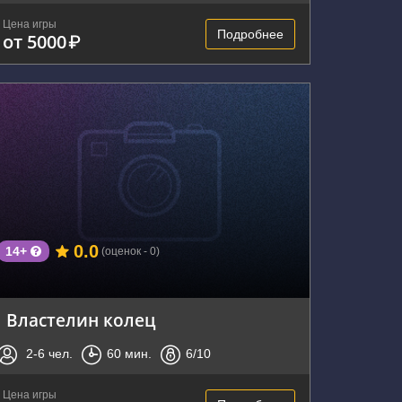
Цена игры
Подробнее
от 5000
₽
г. Владивосток, Нижнепортовая улица, 1
0.0
14+
(оценок - 0)
Властелин колец
2-6
чел.
60
мин.
6
/10
Цена игры