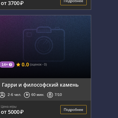
Подробнее
от 3700
₽
г. Владивосток, Посьетская улица, 27
0.0
14+
(оценок - 0)
Гарри и философский камень
2-6
чел.
60
мин.
7
/10
Цена игры
Подробнее
от 5000
₽