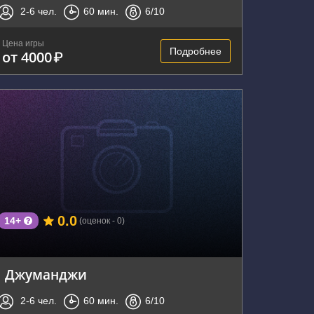
2-6
чел.
60
мин.
6
/10
Цена игры
Подробнее
от 4000
₽
г. Владивосток, Нижнепортовая улица, 1
0.0
14+
(оценок - 0)
Джуманджи
2-6
чел.
60
мин.
6
/10