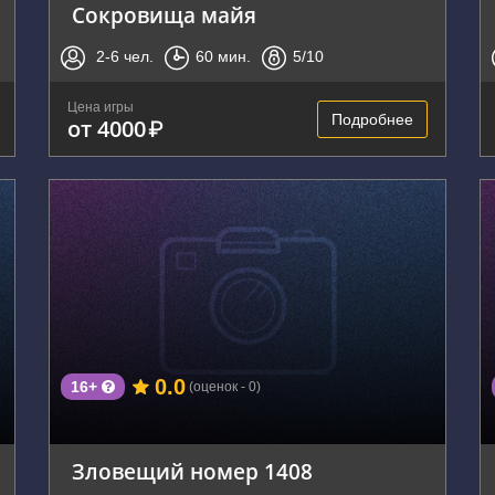
Сокровища майя
2-6
чел.
60
мин.
5
/10
Цена игры
Подробнее
от 4000
₽
г. Владивосток, ул. Пограничная, д.6а
0.0
16+
(оценок - 0)
Зловещий номер 1408