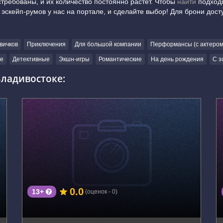
стребованы, и их количество постоянно растет. Чтобы
найти
подходя
 эскейп-румов у нас на портале, и сделайте выбор! Для брони дос
вичков
Приключения
Для большой компании
Перформансы (с актером
е
Детективные
Экшн-игры
Романтические
На день рождения
С з
Владивостоке:
г. Владивосток, Советская улица, 2А
0.0
13+
(оценок - 0)