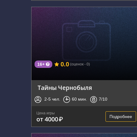
г. Владивосток, проспект Красного Знамени,
59
0.0
16+
(оценок - 0)
Тайны Чернобыля
2-5
чел.
60
мин.
7
/10
Цена игры
Подробнее
от 4000
₽