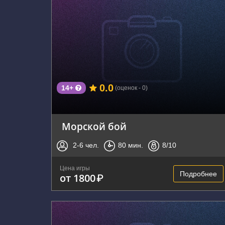
г. Владивосток, Черёмуховая улица, 15
0.0
14+
(оценок - 0)
Морской бой
2-6
чел.
80
мин.
8
/10
Цена игры
Подробнее
от 1800
₽