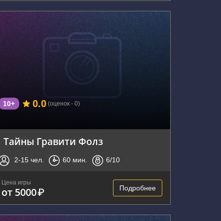
г. Владивосток, Советская улица, 2А
0.0
10+
(оценок - 0)
Тайны Гравити Фолз
2-15
чел.
60
мин.
6
/10
Цена игры
Подробнее
от 5000
₽