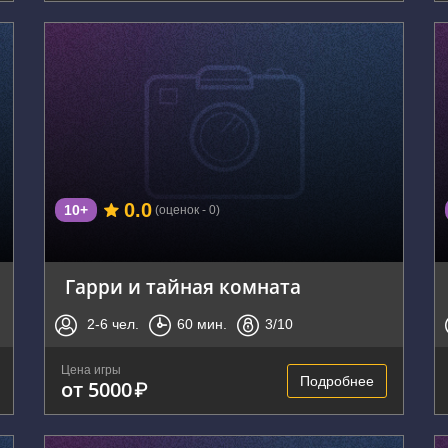
г. Владивосток, Посьетская улица, 27
0.0
10+
(оценок - 0)
Гарри и тайная комната
2-6
чел.
60
мин.
3
/10
Цена игры
Подробнее
от 5000
₽