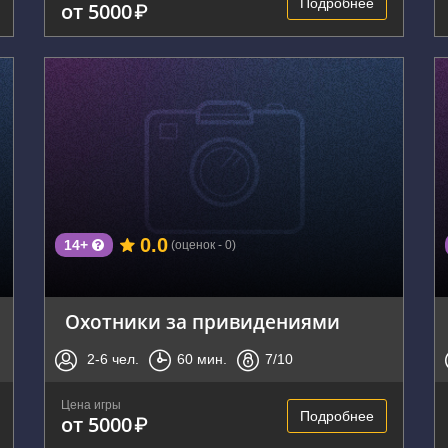
Подробнее
от 5000
₽
г. Владивосток, Нижнепортовая улица, 1
0.0
14+
(оценок - 0)
Охотники за привидениями
2-6
чел.
60
мин.
7
/10
Цена игры
Подробнее
от 5000
₽