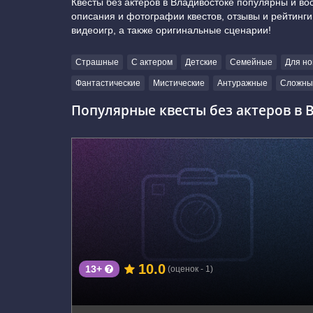
Квесты без актеров в Владивостоке популярны и во
описания и фотографии квестов, отзывы и рейтинги
видеоигр, а также оригинальные сценарии!
Страшные
С актером
Детские
Семейные
Для но
Фантастические
Мистические
Антуражные
Сложны
Популярные квесты без актеров в 
г. Владивосток, ул. Советская, д.2а
10.0
13+
(оценок - 1)