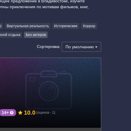
щее предложение в Владивостоке, изучите
тупны приключения по мотивам фильмов, книг,
)
Виртуальная реальность
Исторические
Хоррор
оной отдыха
Без актеров
Сортировка:
По умолчанию
г. Владивосток, ул. Нижнепортовая, д.1
10.0
14+
(оценок - 1)