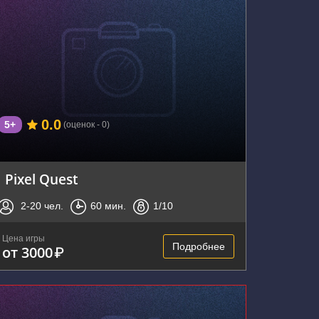
г. Владивосток, улица Калинина, 275
0.0
5+
(оценок - 0)
Pixel Quest
2-20
чел.
60
мин.
1
/10
Цена игры
Подробнее
от 3000
₽