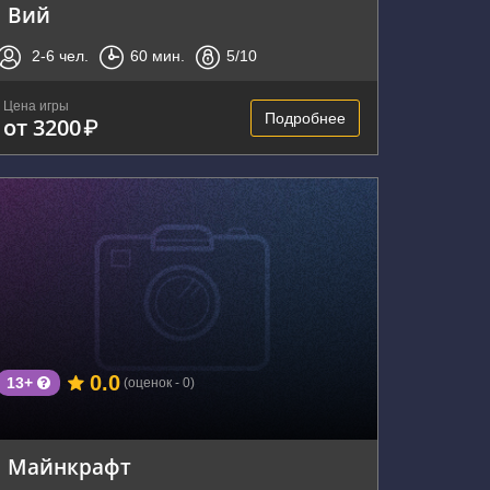
Вий
2-6
чел.
60
мин.
5
/10
Цена игры
Подробнее
от 3200
₽
г. Владивосток, Советская улица, 2А
0.0
13+
(оценок - 0)
Майнкрафт