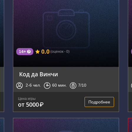
г. Владивосток, Нижнепортовая улица, 1
0.0
14+
(оценок - 0)
Код да Винчи
2-6
чел.
60
мин.
7
/10
Цена игры
Подробнее
от 5000
₽