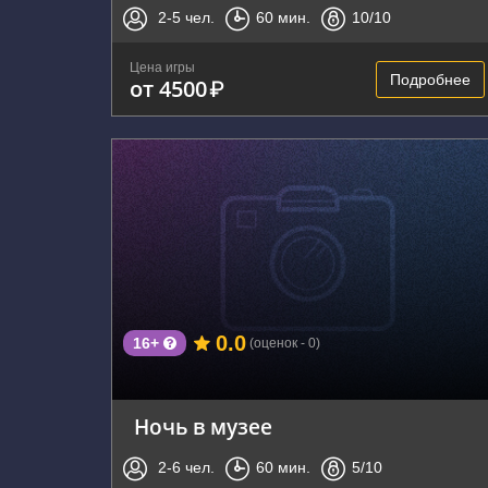
2-5
чел.
60
мин.
10
/10
Цена игры
Подробнее
от 4500
₽
г. Владивосток, Нижнепортовая улица, 1
0.0
16+
(оценок - 0)
Ночь в музее
2-6
чел.
60
мин.
5
/10