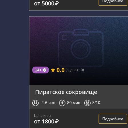
Подробнее
от 5000
₽
г. Владивосток, Черёмуховая улица, 15
0.0
14+
(оценок - 0)
Пиратское сокровище
2-6
чел.
80
мин.
8
/10
Цена игры
Подробнее
от 1800
₽