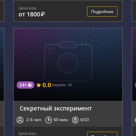
Цена игры
Подробнее
от 1800
₽
г. Владивосток, Нижнепортовая улица, 1
0.0
14+
(оценок - 0)
Секретный эксперимент
2-6
чел.
60
мин.
6
/10
Цена игры