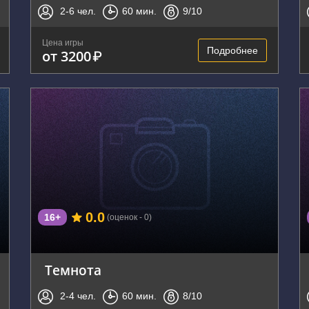
2-6
чел.
60
мин.
9
/10
Цена игры
Подробнее
от 3200
₽
г. Владивосток, Черёмуховая улица, 15
0.0
16+
(оценок - 0)
Темнота
2-4
чел.
60
мин.
8
/10